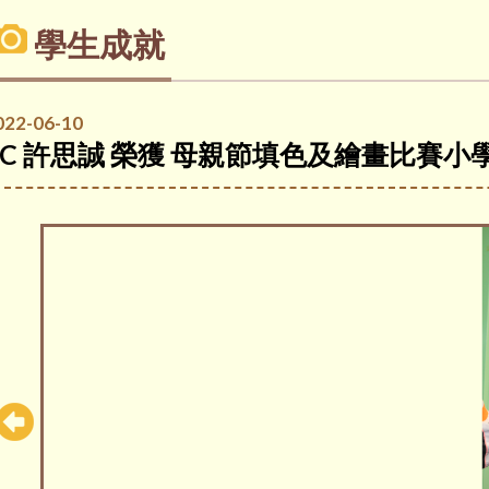
學生成就
022-06-10
1C 許思誠 榮獲 母親節填色及繪畫比賽小學P