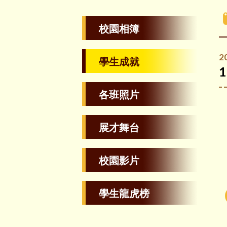
校園相簿
2
學生成就
各班照片
展才舞台
校園影片
學生龍虎榜