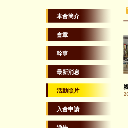
本會簡介
會章
幹事
最新消息
活動照片
2
入會申請
通告