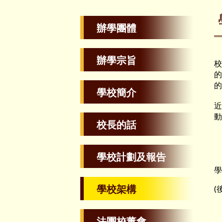
辦學團體
辦學宗旨
校
的
的
學校簡介
近
動
校長的話
學校計劃及報告
學
學校架構
(
法團校董會