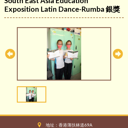
South East Asia Education
Exposition Latin Dance-Rumba 銀獎
地址：香港薄扶林道69A