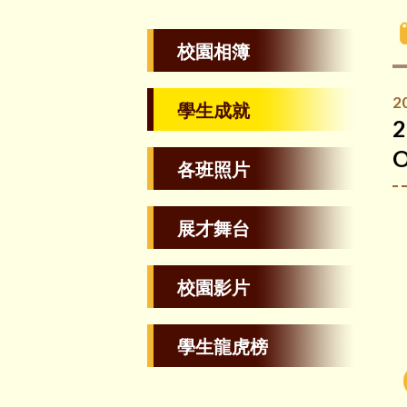
校園相簿
2
學生成就
2
O
各班照片
展才舞台
校園影片
學生龍虎榜