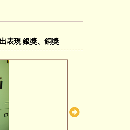
劃傑出表現 銀獎、銅獎