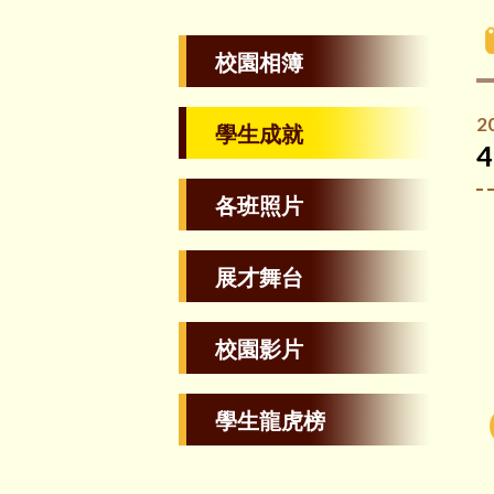
校園相簿
2
學生成就
各班照片
展才舞台
校園影片
學生龍虎榜