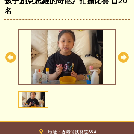
孩子創意思維的奇葩》拍攝比賽 首20
名
地址：香港薄扶林道69A