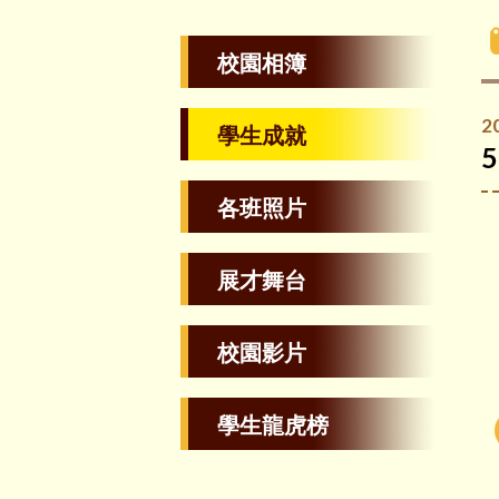
校園相簿
2
學生成就
各班照片
展才舞台
校園影片
學生龍虎榜