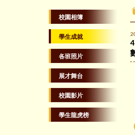
校園相簿
2
學生成就
各班照片
展才舞台
校園影片
學生龍虎榜