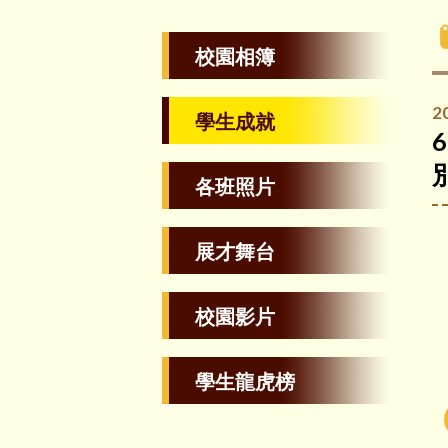
校園相簿
2
學生成就
各班照片
展才舞台
校園影片
學生龍虎榜