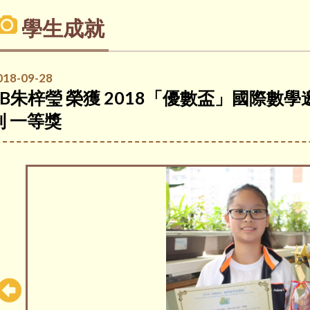
學生成就
018-09-28
6B朱梓瑩 榮獲 2018「優數盃」國際數學
別 一等獎