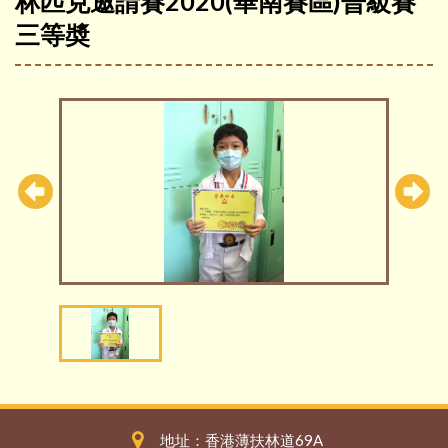
林匹克邀請賽2020(華南賽區)晉級賽
三等奬
地址：香港薄扶林道69A