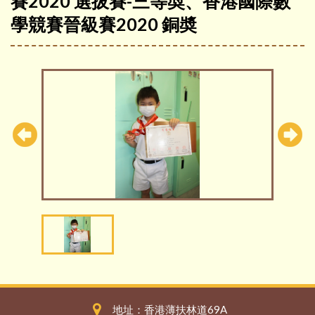
賽2020 選拔賽-三等奬、香港國際數
學競賽晉級賽2020 銅奬
地址：香港薄扶林道69A