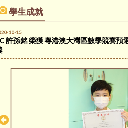
學生成就
020-10-15
3C 許孫銘 榮獲 粵港澳大灣區數學競賽預選
奬