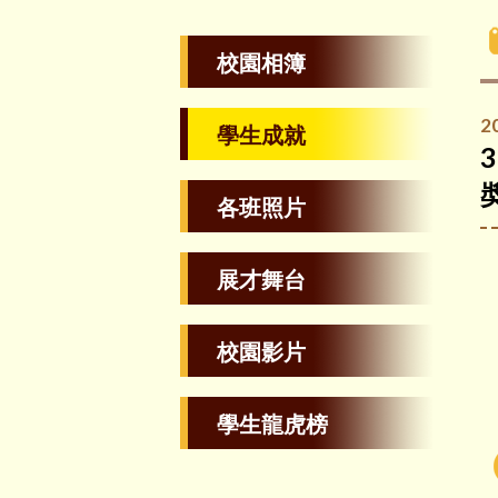
校園相簿
2
學生成就
各班照片
展才舞台
校園影片
學生龍虎榜