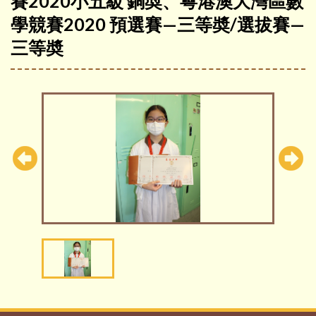
賽2020小五級 銅奬、粵港澳大灣區數
學競賽2020 預選賽—三等奬/選拔賽—
三等奬