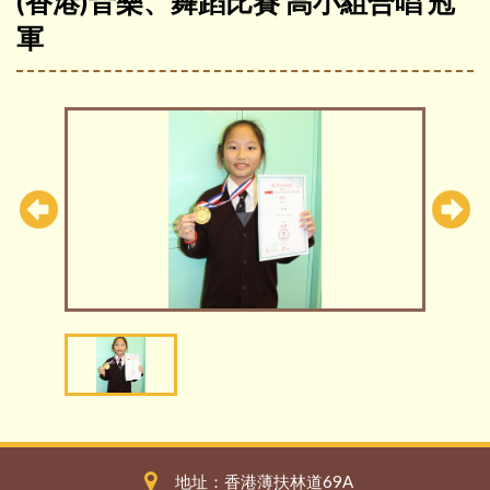
(香港)音樂、舞蹈比賽 高小組合唱 冠
軍
地址：香港薄扶林道69A