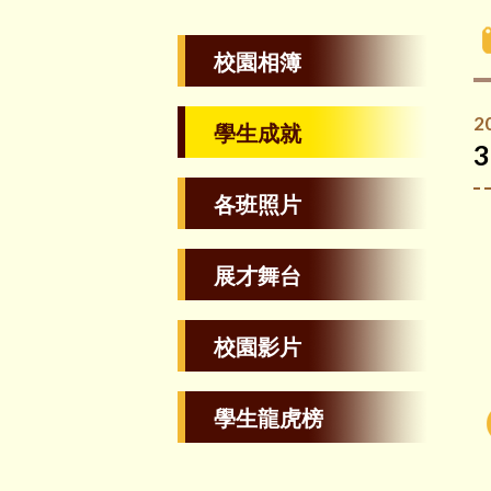
校園相簿
2
學生成就
各班照片
展才舞台
校園影片
學生龍虎榜