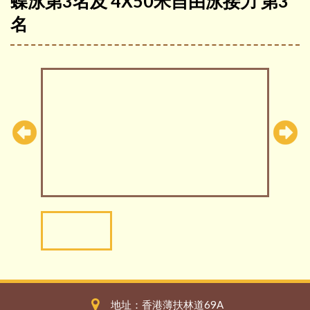
蝶泳第3名及 4X50米自由泳接力 第3
名
地址：香港薄扶林道69A