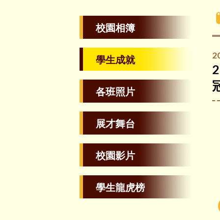
校園相簿
2
學生成就
各班照片
展才舞台
校園影片
學生龍虎榜