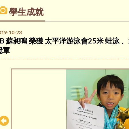
學生成就
019-10-23
2B 蘇昶鳴 榮獲 太平洋游泳會25米 蛙泳 、
冠軍