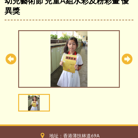
幼兒藝術節 兒童A組水彩及粉彩畫 優
異獎
地址：香港薄扶林道69A