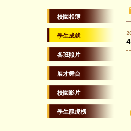
校園相簿
2
學生成就
各班照片
展才舞台
校園影片
學生龍虎榜