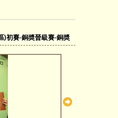
區)初賽-銅奬晉級賽-銅奬