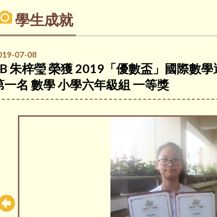
學生成就
019-07-08
6B 朱梓瑩 榮獲 2019「優數盃」國際數
第一名 數學 小學六年級組 一等獎