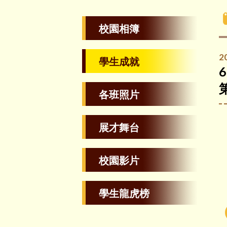
校園相簿
2
學生成就
各班照片
展才舞台
校園影片
學生龍虎榜