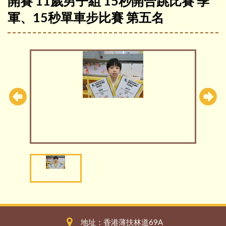
開賽 11歲男子組 15秒開合跳比賽 季
軍、15秒單車步比賽 第五名
地址：香港薄扶林道69A