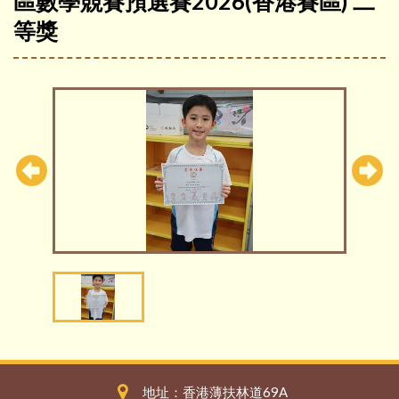
區數學競賽預選賽2026(香港賽區) 二
等獎
地址：香港薄扶林道69A