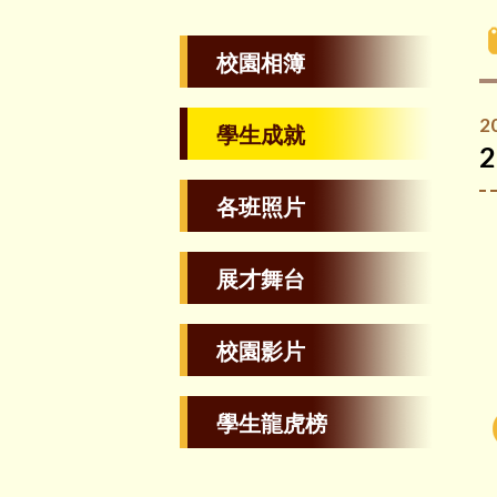
校園相簿
2
學生成就
各班照片
展才舞台
校園影片
學生龍虎榜