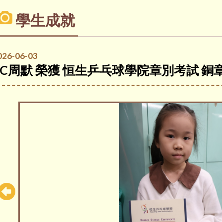
學生成就
026-06-03
2C周默 榮獲 恒生乒乓球學院章別考試 銅