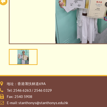
地址：香港薄扶林道69A
Tel: 2546 6263 / 2546 0329
Fax: 2540 5908
E-mail:
stanthonys@stanthonys.edu.hk