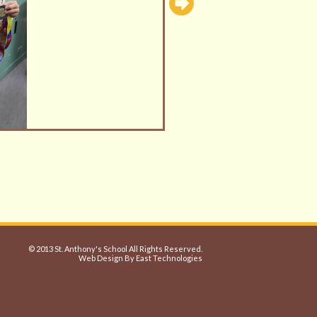
© 2013 St. Anthony's School All Rights Reserved.
Web Design By East Technologies