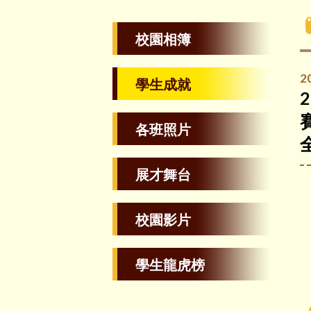
校園相簿
2
學生成就
各班照片
展才舞台
校園影片
學生龍虎榜