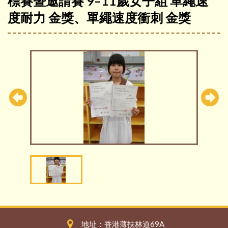
標賽暨邀請賽 9–11歲女子組 單繩速
度耐力 金獎、單繩速度衝刺 金獎
地址：香港薄扶林道69A