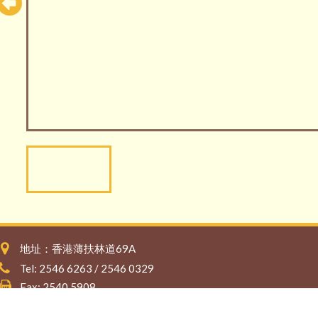
地址：香港薄扶林道69A
Tel: 2546 6263 / 2546 0329
Fax: 2540 5908
E-mail:
stanthonys@stanthonys.edu.hk