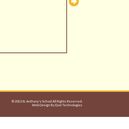
© 2013 St. Anthony's School All Rights Reserved.
Web Design By East Technologies