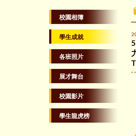
校園相簿
2
學生成就
各班照片
T
展才舞台
校園影片
學生龍虎榜