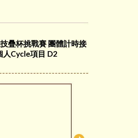
屆全港競技疊杯挑戰賽 團體計時接
人Cycle項目 D2