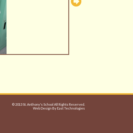
© 2013 St. Anthony's School All Rights Reserved.
Web Design By East Technologies