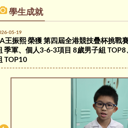
學生成就
026-05-19
3A王振熙 榮獲 第四屆全港競技疊杯挑戰賽 
組 季軍、個人3-6-3項目 8歲男子組 TOP8
 TOP10