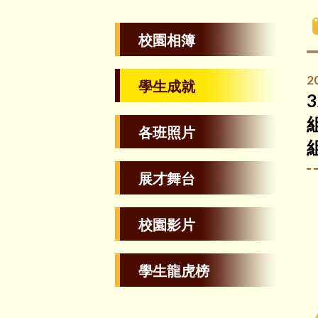
校園相簿
2
學生成就
各班照片
組
展才舞台
校園影片
學生龍虎榜