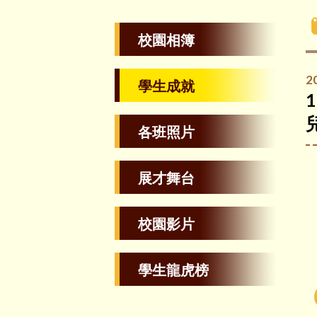
校園相簿
2
學生成就
各班照片
展才舞台
校園影片
學生龍虎榜