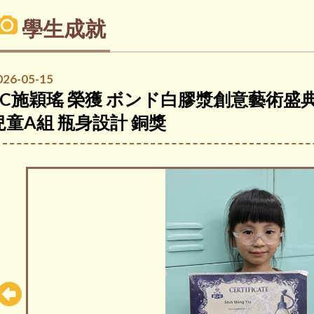
學生成就
026-05-15
1C施穎瑤 榮獲 ボンド白膠漿創意藝術盛典
兒童A組 瓶身設計 銅獎