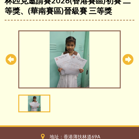
林匹克邀請賽2026(香港賽區)初賽 二
等獎、(華南賽區)晉級賽 三等獎
地址：香港薄扶林道69A