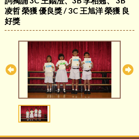
詞獨誦 3C 王銦澄、3B 李柏翹、 3B
凌哲 榮獲 優良獎 / 3C 王旭洋 榮獲 良
好獎