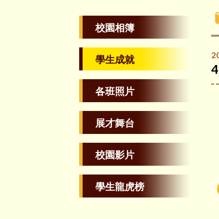
校園相簿
2
學生成就
各班照片
展才舞台
校園影片
學生龍虎榜