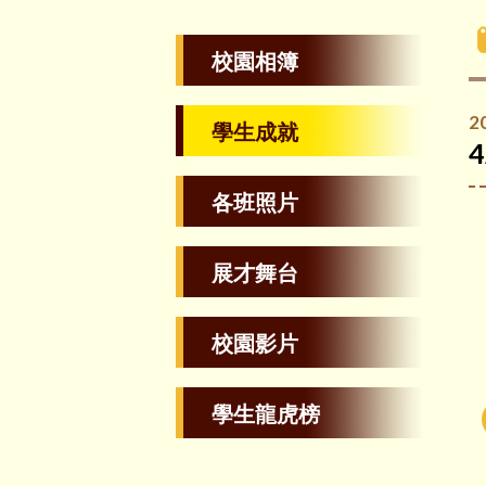
校園相簿
2
學生成就
各班照片
展才舞台
校園影片
學生龍虎榜