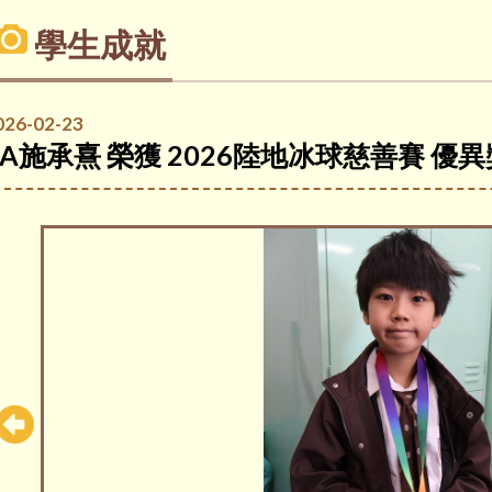
學生成就
026-02-23
4A施承熹 榮獲 2026陸地冰球慈善賽 優異