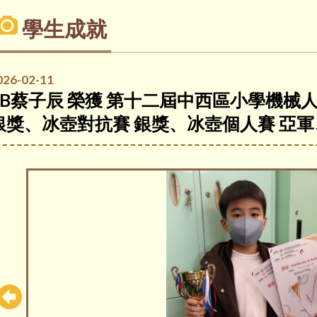
學生成就
026-02-11
5B蔡子辰 榮獲 第十二屆中西區小學機械人
銀獎、冰壺對抗賽 銀獎、冰壺個人賽 亞