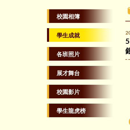
校園相簿
2
學生成就
各班照片
展才舞台
校園影片
學生龍虎榜