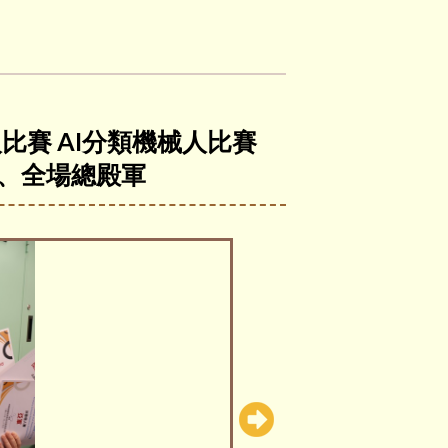
比賽 AI分類機械人比賽
軍、全場總殿軍