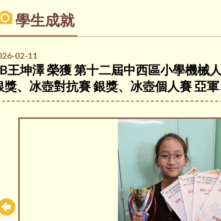
學生成就
026-02-11
4B王坤澤 榮獲 第十二屆中西區小學機械人
銀獎、冰壺對抗賽 銀獎、冰壺個人賽 亞