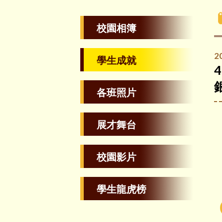
校園相簿
2
學生成就
各班照片
展才舞台
校園影片
學生龍虎榜