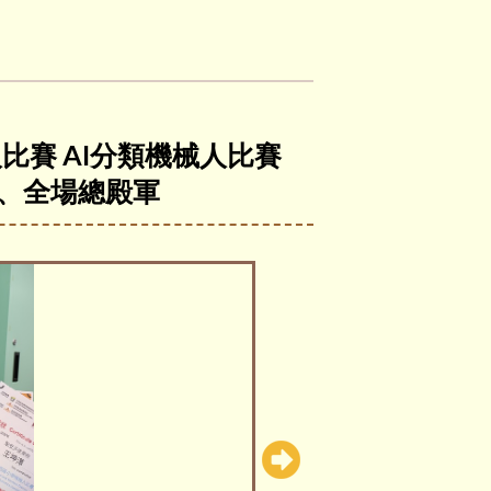
比賽 AI分類機械人比賽
軍、全場總殿軍