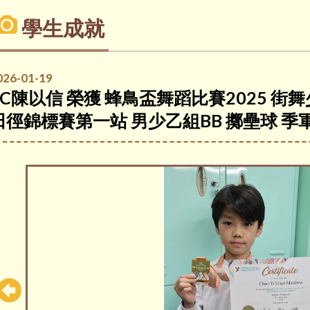
學生成就
026-01-19
4C陳以信 榮獲 蜂鳥盃舞蹈比賽2025 街
田徑錦標賽第一站 男少乙組BB 擲壘球 季