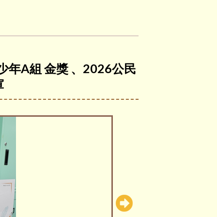
舞少年A組
金獎 、2026公民
軍