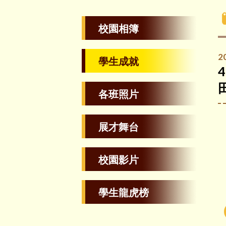
校園相簿
2
學生成就
各班照片
展才舞台
校園影片
學生龍虎榜