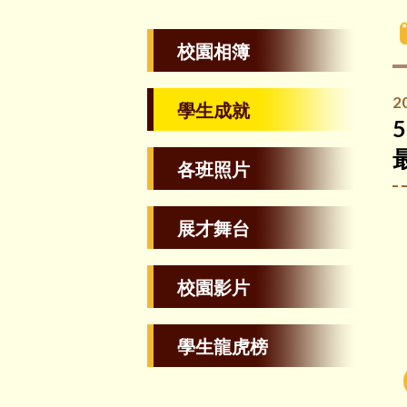
校園相簿
2
學生成就
各班照片
展才舞台
校園影片
學生龍虎榜