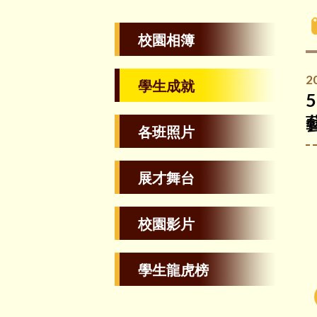
校園相簿
2
學生成就
各班照片
展才舞台
校園影片
學生龍虎榜