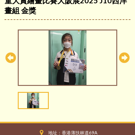
童大賞繪畫比賽大阪展2025 J10西洋
畫組 金獎
地址：香港薄扶林道69A