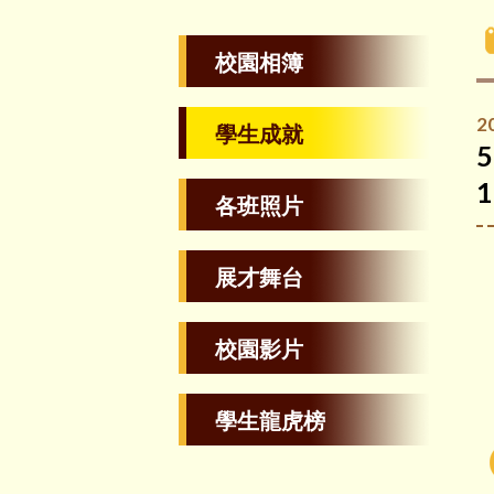
校園相簿
2
學生成就
各班照片
展才舞台
校園影片
學生龍虎榜