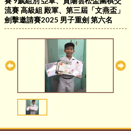
賽 9歲組別 亞軍、貴陽雲松盃圍棋交
流賽 高級組 殿軍、第三屆「文燕盃」
劍擊邀請賽2025 男子重劍 第六名