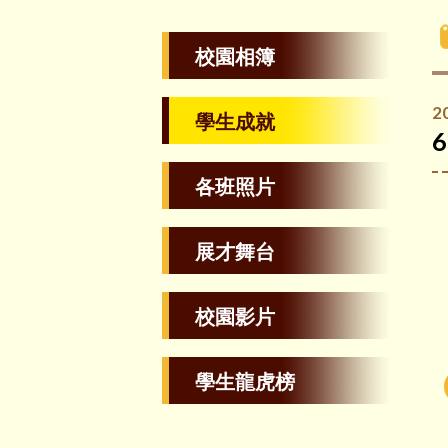
校園相簿
2
學生成就
各班照片
展才舞台
校園影片
學生龍虎榜