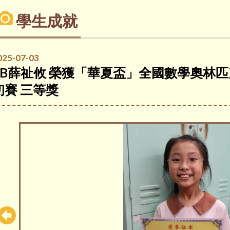
學生成就
025-07-03
5B薛祉攸 榮獲「華夏盃」全國數學奧林匹克
初賽 三等獎