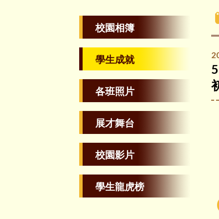
校園相簿
2
學生成就
各班照片
展才舞台
校園影片
學生龍虎榜