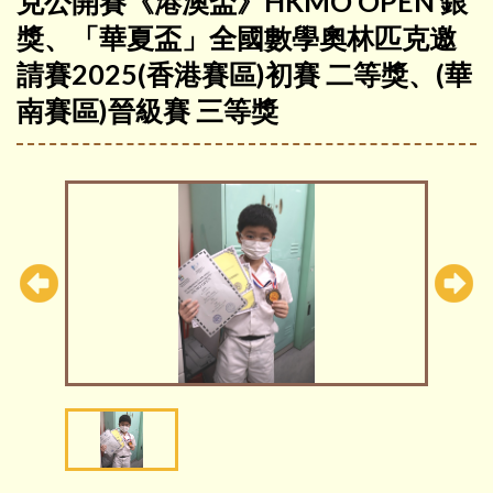
克公開賽《港澳盃》HKMO OPEN 銀
獎、「華夏盃」全國數學奧林匹克邀
請賽2025(香港賽區)初賽 二等獎、(華
南賽區)晉級賽 三等獎