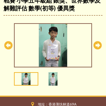
戰賽 小學五年級組 銀獎、世界數學及
解難評估 數學(初等) 優異獎
地址：香港薄扶林道69A