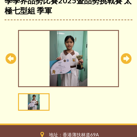
學學界品勢比賽2025暨品勢挑戰賽 太
極七型組 季軍
地址：香港薄扶林道69A