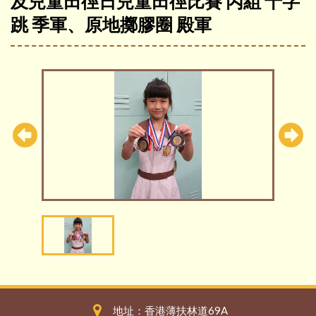
及兒童田徑日兒童田徑比賽 丙組 十字
跳 季軍、原地擲膠圈 殿軍
地址：香港薄扶林道69A