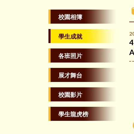
校園相簿
2
學生成就
各班照片
展才舞台
校園影片
學生龍虎榜