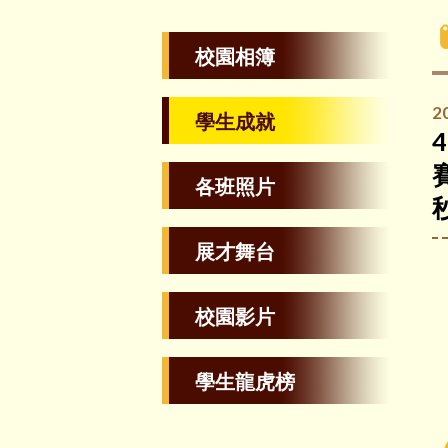
校園相簿
2
學生成就
各班照片
展才舞台
校園影片
學生龍虎榜