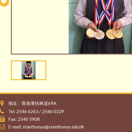
地址：香港薄扶林道69A
Tel: 2546 6263 / 2546 0329
Fax: 2540 5908
E-mail:
stanthonys@stanthonys.edu.hk