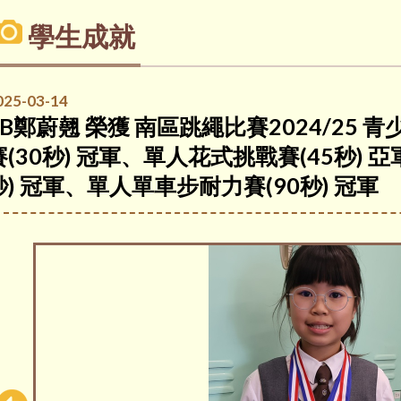
學生成就
025-03-14
4B鄭蔚翹 榮獲 南區跳繩比賽2024/25 
賽(30秒) 冠軍、單人花式挑戰賽(45秒) 
秒) 冠軍、單人單車步耐力賽(90秒) 冠軍