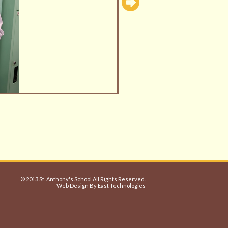
© 2013 St. Anthony's School All Rights Reserved.
Web Design By East Technologies