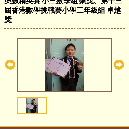
奧數精英賽 小三數學組 銅獎、第十三
屆香港數學挑戰賽小學三年級組 卓越
獎